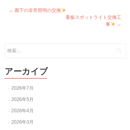
投
←
廊下の非常照明の交換
看板スポットライト交換工
稿
事
→
ナ
ビ
検
ゲ
索:
ー
アーカイブ
シ
ョ
2026年7月
ン
2026年5月
2026年4月
2026年3月