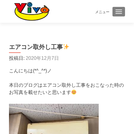
メニュー
ナビゲ
エアコン取外し工事
投稿日:
2020年12月7日
こんにちは(*^_^*)ノ
本日のブログはエアコン取外し工事をおこなった時の
お写真を載せたいと思います