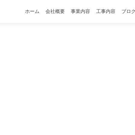
コ
ン
ホーム
会社概要
事業内容
工事内容
ブロ
テ
ン
ツ
へ
ス
キ
ッ
プ