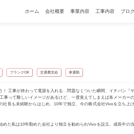
コ
ン
ホーム
会社概要
事業内容
工事内容
ブロ
テ
ン
ツ
へ
ス
キ
ッ
プ
ブランクOK
交通費支給
車通勤
う！ 工事が終わって電源を入れる…問題なくついた瞬間、イチバン『
気工事って難しいイメージがあるけど、一度覚えてしまえば各メーカー
社長も未経験からはじめ、10年で独立、今の株式会社Vivoを立ち上
めた私は10年勤めた会社より独立を勧められVivoを設立。成長中の