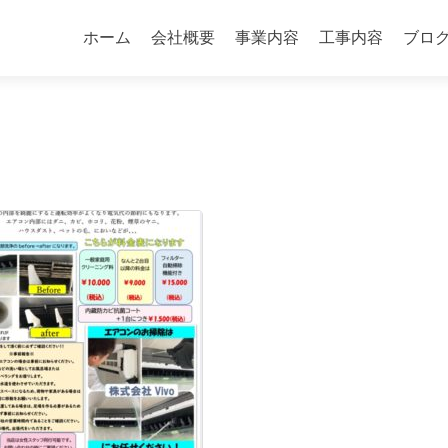
コ
ン
ホーム
会社概要
事業内容
工事内容
ブロ
テ
ン
ツ
へ
ス
キ
ッ
プ