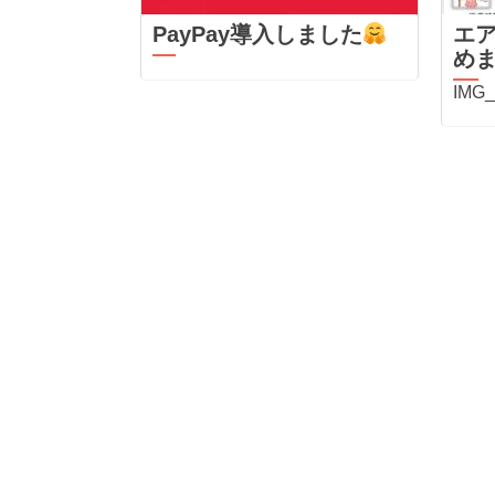
PayPay導入しました
エ
め
IMG_