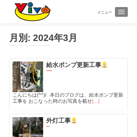
メニュー
ナビゲ
月別:
2024年3月
給水ポンプ更新工事
こんにちは(^^)/ 本日のブログは、給水ポンプ更新
工事を おこなった時のお写真を載せ
[…]
外灯工事