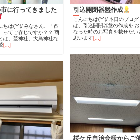
の市に行ってきました
引込開閉器盤作成
こんにちは(^^)/ 本日のブログ
は、引込開閉器盤の作成を お
ちは(^^)/ みなさん、「酉
なった時のお写真を載せたい
」ってご存じですか？？ 酉
思います
[…]
とは、鷲神社、大鳥神社な
鷲
[…]
桜ケ丘自治会様からご