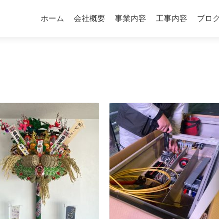
コ
ン
ホーム
会社概要
事業内容
工事内容
ブロ
テ
ン
ツ
へ
ス
キ
ッ
プ