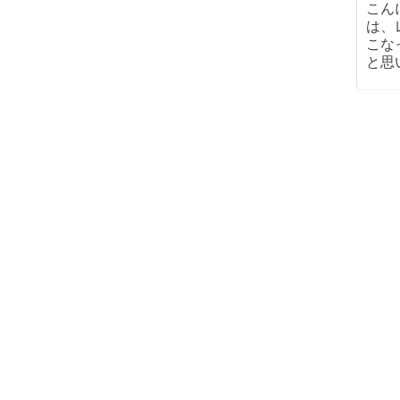
こんに
は、
こな
と思