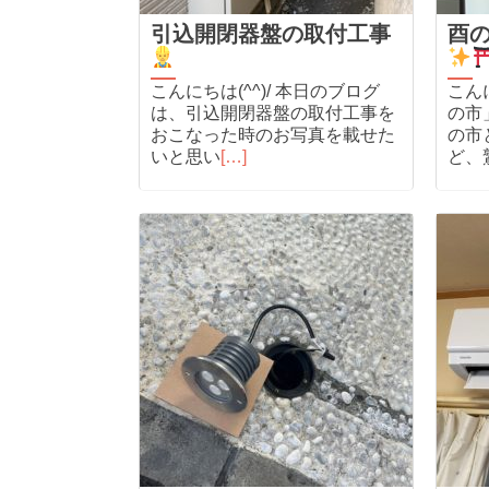
引込開閉器盤の取付工事
酉
こんにちは(^^)/ 本日のブログ
こんに
は、引込開閉器盤の取付工事を
の市
おこなった時のお写真を載せた
の市
いと思い
[…]
ど、