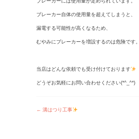
ブレーカーには使用量が定められています。
ブレーカー自体の使用量を超えてしまうと、
漏電する可能性が高くなるため、
むやみにブレーカーを増設するのは危険です
当店はどんな依頼でも受け付けております
どうぞお気軽にお問い合わせください(*^_^*)
投
←
溝はつり工事
稿
ナ