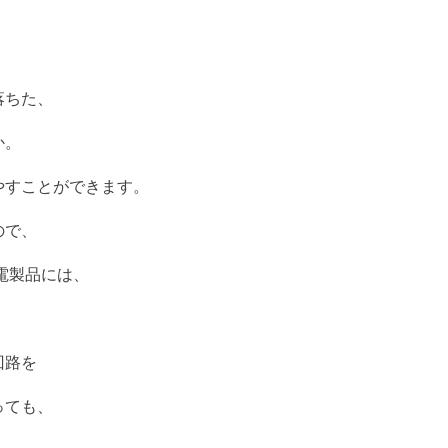
落ちた、
か。
やすことができます。
ので、
電製品には、
回路を
っても、