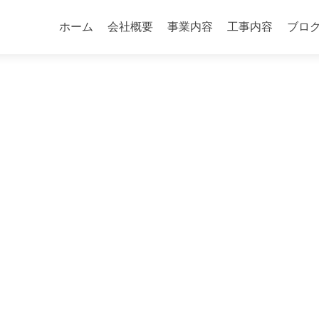
コ
ン
ホーム
会社概要
事業内容
工事内容
ブロ
テ
ン
ツ
へ
ス
キ
ッ
プ