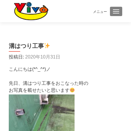
メニュー
ナビゲ
溝はつり工事
投稿日:
2020年10月31日
こんにちは(*^_^*)ノ
先日、溝はつり工事をおこなった時の
お写真を載せたいと思います