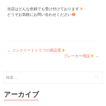
当店はどんな依頼でも受け付けております
どうぞお気軽にお問い合わせください
投
←
コンクリートトラフの再設置
ブレーカー増設
→
稿
ナ
検
ビ
索:
ゲ
ー
アーカイブ
シ