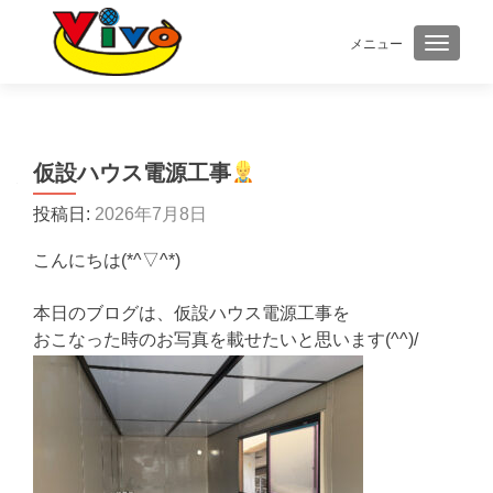
メニュー
ナビゲ
仮設ハウス電源工事
投稿日:
2026年7月8日
こんにちは(*^▽^*)
本日のブログは、仮設ハウス電源工事を
おこなった時のお写真を載せたいと思います(^^)/