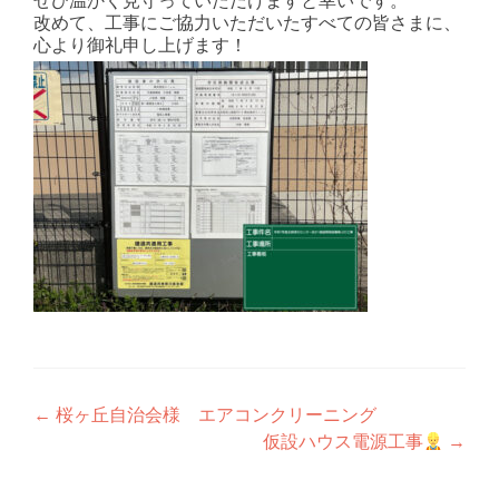
ぜひ温かく見守っていただけますと幸いです。
改めて、工事にご協力いただいたすべての皆さまに、
心より御礼申し上げます！
投
←
桜ヶ丘自治会様 エアコンクリーニング
仮設ハウス電源工事
→
稿
ナ