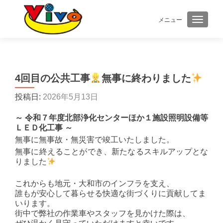
メニュー
ナビゲ
4回目の公共工事
無事に終わりました
投稿日:
2026年5月13日
～ 令和７年度北部浄化センターほか１施設照明設備等
ＬＥＤ化工事 ～
無事に無事故・無災害で竣工いたしました。
無事に終えることができ、新たなるスキルアップとな
りました
これからも地元・大和市のインフラを支え、
誰もが安心して暮らせる快適な街づくりに貢献してま
いります。
街中で弊社の作業車やスタッフを見かけた際は、