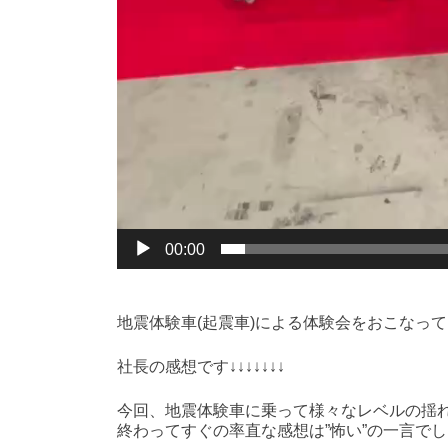
00:00
地震体験車(起震車)による体験会をおこなっ
社長の感想です↓↓↓↓↓↓↓
今回、地震体験車に乗って様々なレベルの揺
終わってすぐの率直な感想は”怖い”の一言で