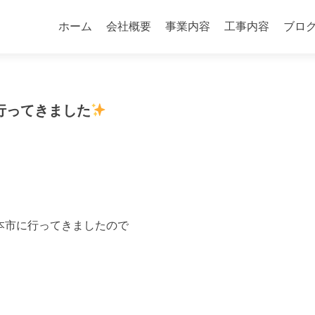
コ
ン
ホーム
会社概要
事業内容
工事内容
ブロ
テ
ン
ツ
へ
行ってきました
ス
キ
ッ
プ
本市に行ってきましたので