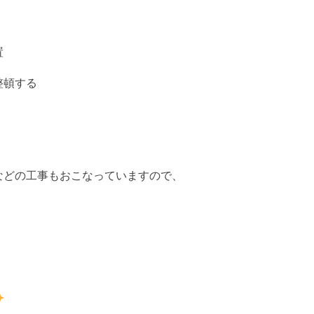
置
整頓する
器などの工事もおこなっていますので、