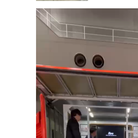
動
画
プ
レ
ー
ヤ
ー