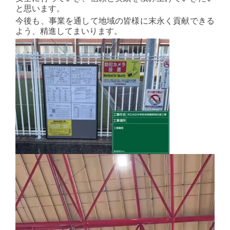
と思います。
今後も、事業を通して地域の皆様に末永く貢献できる
よう、精進してまいります。
動
画
プ
レ
ー
ヤ
ー