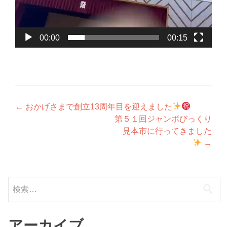
00:00
00:15
投
←
おかげさまで創立13周年目を迎えました
第５１回ジャンボびっくり
稿
見本市に行ってきました
ナ
→
ビ
ゲ
検
ー
索:
シ
アーカイブ