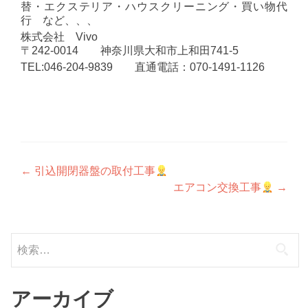
替・エクステリア・ハウスクリーニング・買い物代
行 など、、、
株式会社 Vivo
〒242-0014 神奈川県大和市上和田741-5
TEL:046-204-9839 直通電話：070-1491-1126
投
←
引込開閉器盤の取付工事
エアコン交換工事
→
稿
ナ
検
ビ
索:
ゲ
ー
アーカイブ