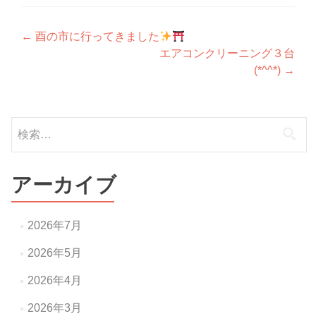
投
←
酉の市に行ってきました
エアコンクリーニング３台
稿
(*^^*)
→
ナ
ビ
検
ゲ
索:
ー
アーカイブ
シ
ョ
2026年7月
ン
2026年5月
2026年4月
2026年3月