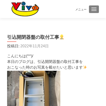
メニュー
ナビゲ
引込開閉器盤の取付工事
投稿日:
2022年11月24日
こんにちは(^^)/
本日のブログは、引込開閉器盤の取付工事を
おこなった時のお写真を載せたいと思います