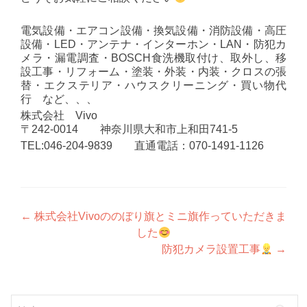
電気設備・エアコン設備・換気設備・消防設備・高圧
設備・LED・アンテナ・インターホン・LAN・防犯カ
メラ・漏電調査・BOSCH食洗機取付け、取外し、移
設工事・リフォーム・塗装・外装・内装・クロスの張
替・エクステリア・ハウスクリーニング・買い物代
行 など、、、
株式会社 Vivo
〒242-0014 神奈川県大和市上和田741-5
TEL:046-204-9839 直通電話：070-1491-1126
投
←
株式会社Vivoののぼり旗とミニ旗作っていただきま
した
稿
防犯カメラ設置工事
→
ナ
ビ
検