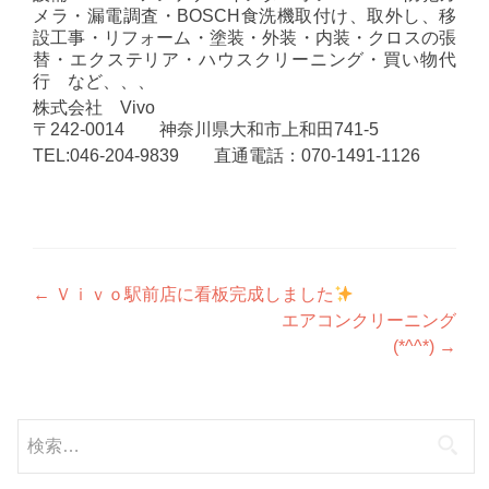
メラ・漏電調査・BOSCH食洗機取付け、取外し、移
設工事・リフォーム・塗装・外装・内装・クロスの張
替・エクステリア・ハウスクリーニング・買い物代
行 など、、、
株式会社 Vivo
〒242-0014 神奈川県大和市上和田741-5
TEL:046-204-9839 直通電話：070-1491-1126
投
←
Ｖｉｖｏ駅前店に看板完成しました
エアコンクリーニング
稿
(*^^*)
→
ナ
ビ
検
ゲ
索: