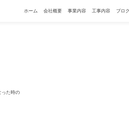
コ
ン
ホーム
会社概要
事業内容
工事内容
ブロ
テ
ン
ツ
へ
ス
キ
ッ
プ
なった時の