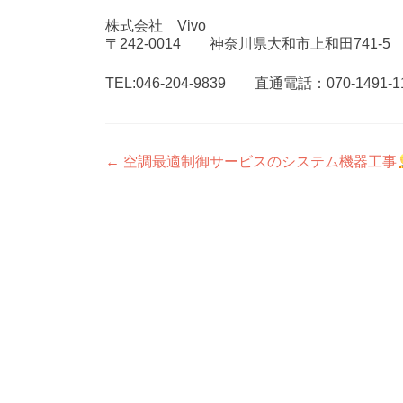
株式会社 Vivo
〒242-0014 神奈川県大和市上和田741-5
TEL:046-204-9839 直通電話：070-1491-1
投
←
空調最適制御サービスのシステム機器工事
稿
ナ
ビ
ゲ
ー
シ
ョ