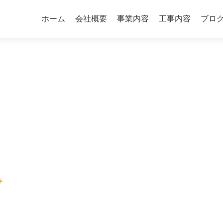
コ
ン
ホーム
会社概要
事業内容
工事内容
ブロ
テ
ン
ツ
へ
ス
キ
ッ
プ