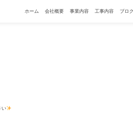
コ
ン
ホーム
会社概要
事業内容
工事内容
ブロ
テ
ン
ツ
へ
ス
キ
ッ
プ
さい