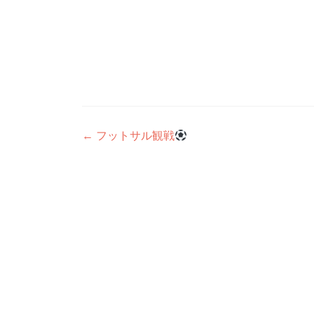
投
←
フットサル観戦
稿
ナ
ビ
ゲ
ー
シ
ョ