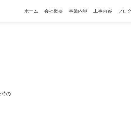
コ
ン
ホーム
会社概要
事業内容
工事内容
ブロ
テ
ン
ツ
へ
ス
キ
ッ
プ
た時の