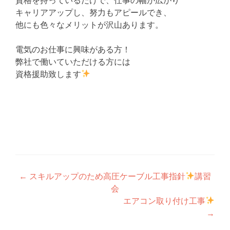
資格を持っているだけで、仕事の幅が広がり
キャリアアップし、努力もアピールでき、
他にも色々なメリットが沢山あります。
電気のお仕事に興味がある方！
弊社で働いていただける方には
資格援助致します
投
←
スキルアップのため高圧ケーブル工事指針
講習
会
稿
エアコン取り付け工事
ナ
→