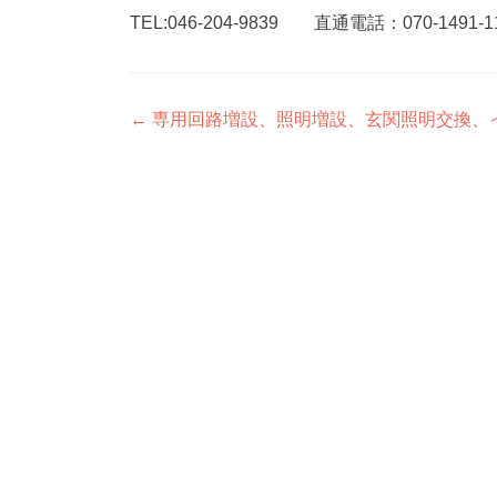
TEL:046-204-9839 直通電話：070-1491-1
投
←
専用回路増設、照明増設、玄関照明交換、
稿
ナ
ビ
ゲ
ー
シ
ョ
ン