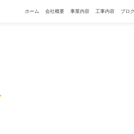
コ
ン
ホーム
会社概要
事業内容
工事内容
ブロ
テ
ン
ツ
へ
ス
キ
ッ
プ