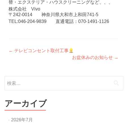
替・エクステリア・ハウスクリーニングなど、、、
株式会社 Vivo
〒242-0014 神奈川県大和市上和田741-5
TEL:046-204-9839 直通電話：070-1491-1126
投
←
テレビコンセント取付工事
お盆休みのお知らせ
→
稿
ナ
検
ビ
索:
ゲ
ー
アーカイブ
シ
ョ
2026年7月