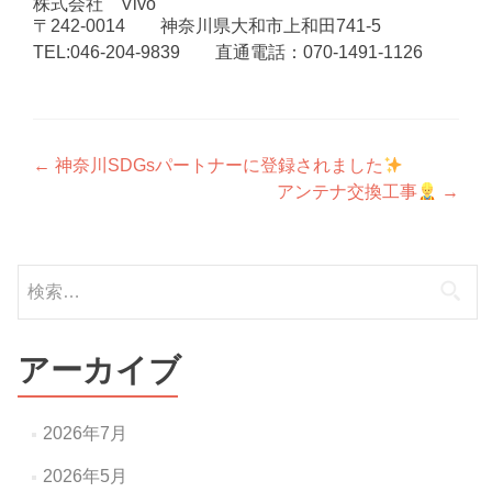
株式会社 Vivo
〒242-0014 神奈川県大和市上和田741-5
TEL:046-204-9839 直通電話：070-1491-1126
投
←
神奈川SDGsパートナーに登録されました
アンテナ交換工事
→
稿
ナ
検
ビ
索:
ゲ
ー
アーカイブ
シ
ョ
2026年7月
ン
2026年5月