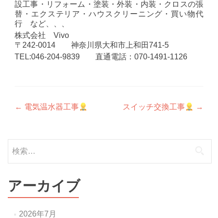
設工事・リフォーム・塗装・外装・内装・クロスの張
替・エクステリア・ハウスクリーニング・買い物代
行 など、、、
株式会社 Vivo
〒242-0014 神奈川県大和市上和田741-5
TEL:046-204-9839 直通電話：070-1491-1126
投
←
電気温水器工事
スイッチ交換工事
→
稿
ナ
検
索:
ビ
ゲ
アーカイブ
ー
シ
2026年7月