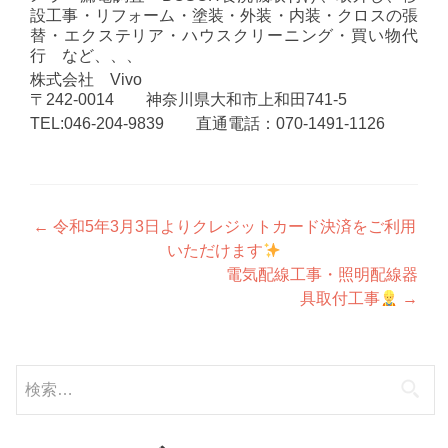
設工事・リフォーム・塗装・外装・内装・クロスの張
替・エクステリア・ハウスクリーニング・買い物代
行 など、、、
株式会社 Vivo
〒242-0014 神奈川県大和市上和田741-5
TEL:046-204-9839 直通電話：070-1491-1126
投
←
令和5年3月3日よりクレジットカード決済をご利用
いただけます
稿
電気配線工事・照明配線器
ナ
具取付工事
→
ビ
ゲ
検
ー
索:
シ