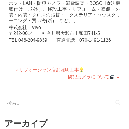
ホン・LAN・防犯カメラ・漏電調査・BOSCH食洗機
取付け、取外し、移設工事・リフォーム・塗装・外
装・内装・クロスの張替・エクステリア・ハウスクリ
ーニング・買い物代行 など、、、
株式会社 Vivo
〒242-0014 神奈川県大和市上和田741-5
TEL:046-204-9839 直通電話：070-1491-1126
投
←
マリブオーシャン店舗照明工事
防犯カメラについて
→
稿
ナ
検
ビ
索:
ゲ
ー
アーカイブ