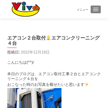
メニュー
ナビゲ
エアコン２台取付
エアコンクリーニング
４台
投稿日:
2022年12月18日
こんにちは(^^)/
本日のブログは、エアコン取付工事２台とエアコンク
リーニング４台を
おこなった時のお写真を載せたいと思います