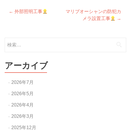
投
←
外部照明工事
マリブオーシャンの防犯カ
メラ設置工事
→
稿
ナ
検
ビ
索:
ゲ
ー
アーカイブ
シ
ョ
2026年7月
ン
2026年5月
2026年4月
2026年3月
2025年12月