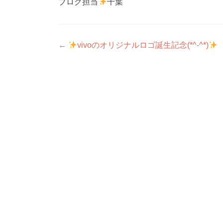
ブログ担当
千葉
投
←
vivoのオリジナルロゴ誕生記念(*^-^*)
稿
ナ
ビ
ゲ
ー
シ
ョ
ン