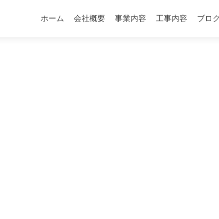
コ
ン
ホーム
会社概要
事業内容
工事内容
ブロ
テ
ン
ツ
へ
ス
キ
ッ
プ