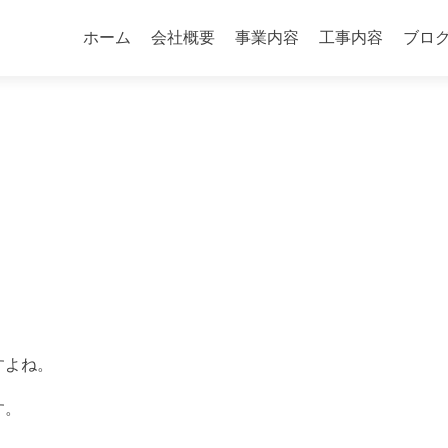
コ
ン
ホーム
会社概要
事業内容
工事内容
ブロ
テ
ン
ツ
へ
ス
キ
ッ
プ
すよね。
す。