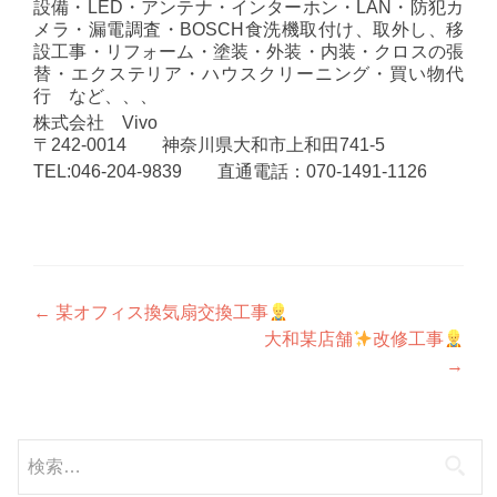
設備・LED・アンテナ・インターホン・LAN・防犯カ
メラ・漏電調査・BOSCH食洗機取付け、取外し、移
設工事・リフォーム・塗装・外装・内装・クロスの張
替・エクステリア・ハウスクリーニング・買い物代
行 など、、、
株式会社 Vivo
〒242-0014 神奈川県大和市上和田741-5
TEL:046-204-9839 直通電話：070-1491-1126
投
←
某オフィス換気扇交換工事
大和某店舗
改修工事
稿
→
ナ
ビ
検
ゲ
索: