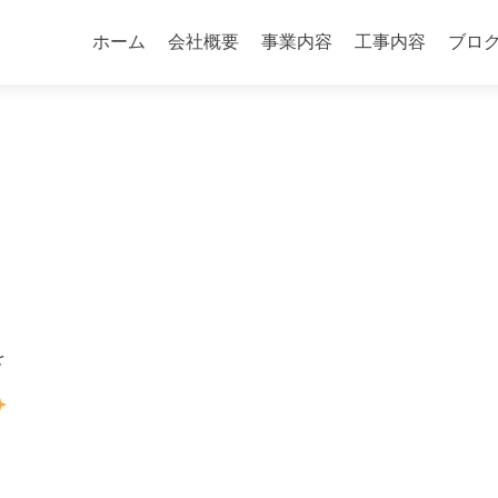
コ
ン
ホーム
会社概要
事業内容
工事内容
ブロ
テ
ン
ツ
へ
ス
キ
ッ
プ
を