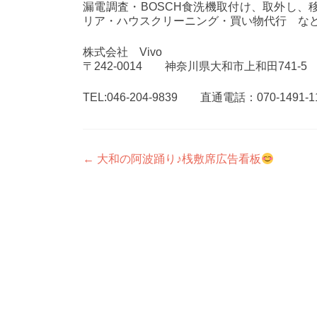
漏電調査・BOSCH食洗機取付け、取外し
リア・ハウスクリーニング・買い物代行 な
株式会社 Vivo
〒242-0014 神奈川県大和市上和田741-5
TEL:046-204-9839 直通電話：070-1491-1
投
←
大和の阿波踊り♪桟敷席広告看板
稿
ナ
ビ
ゲ
ー
シ