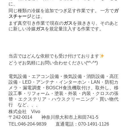
に、
同じ種類の冷媒を追加でつぎ足す作業です。 一方で
ガ
スチャージ
とは、
まず真空引き作業で現在の
ガス
を抜ききり、そのあと
に新しい冷媒
ガス
を規定量注入する作業です。
当店ではどんな依頼でも受け付けております
どうぞお気軽にお問い合わせください(*^-^*)
電気設備・エアコン設備・換気設備・消防設備・高圧
設備・LED・アンテナ・インターホン・LAN・防犯カ
メラ・漏電調査・BOSCH食洗機取付け、取外し、移
設工事・リフォーム・塗装・外装・内装・クロスの張
替・エクステリア・ハウスクリーニング・買い物代
行 など、、、
株式会社 Vivo
〒242-0014 神奈川県大和市上和田741-5
TEL:046-204-9839 直通電話：070-1491-1126