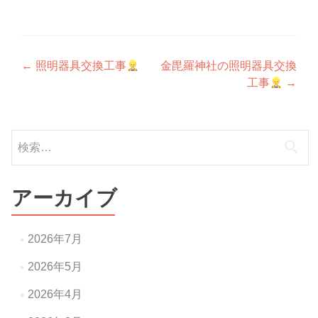
投
←
照明器具交換工事
金毘羅神社の照明器具交換
工事
→
稿
ナ
検
ビ
索:
ゲ
ー
アーカイブ
シ
ョ
2026年7月
ン
2026年5月
2026年4月