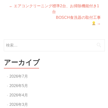
投
←
エアコンクリーニング標準2台、お掃除機能付き1
台
稿
BOSCH食洗器の取付工事
ナ
→
ビ
ゲ
検
ー
索:
シ
アーカイブ
ョ
ン
2026年7月
2026年5月
2026年4月
2026年3月