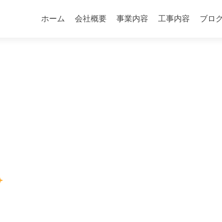
コ
ン
ホーム
会社概要
事業内容
工事内容
ブロ
テ
ン
ツ
へ
ス
キ
ッ
プ