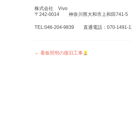
株式会社 Vivo
〒242-0014 神奈川県大和市上和田741-5
TEL:046-204-9839 直通電話：070-1491-1
投
←
看板照明の復旧工事
稿
ナ
ビ
ゲ
ー
シ
ョ