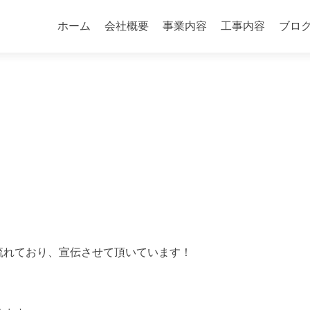
コ
ン
ホーム
会社概要
事業内容
工事内容
ブロ
テ
ン
ツ
へ
ス
キ
ッ
プ
が流れており、宣伝させて頂いています！