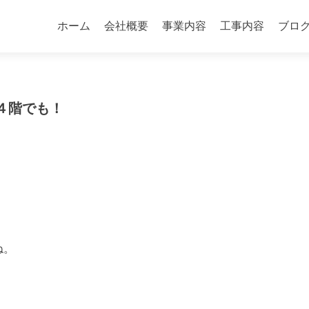
コ
ン
ホーム
会社概要
事業内容
工事内容
ブロ
テ
ン
ツ
へ
４階でも！
ス
キ
ッ
プ
ね。