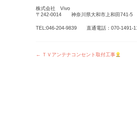
株式会社 Vivo
〒242-0014 神奈川県大和市上和田741-5
TEL:046-204-9839 直通電話：070-1491-1
投
←
ＴＶアンテナコンセント取付工事
稿
ナ
ビ
ゲ
ー
シ
ョ