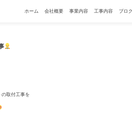
コ
ン
ホーム
会社概要
事業内容
工事内容
ブロ
テ
ン
ツ
へ
事
ス
キ
ッ
プ
トの取付工事を