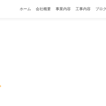
コ
ン
ホーム
会社概要
事業内容
工事内容
ブロ
テ
ン
ツ
へ
ス
キ
ッ
プ