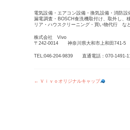
電気設備・エアコン設備・換気設備・消防設備
漏電調査・BOSCH食洗機取付け、取外し
リア・ハウスクリーニング・買い物代行 な
株式会社 Vivo
〒242-0014 神奈川県大和市上和田741-5
TEL:046-204-9839 直通電話：070-1491-1
投
←
Ｖｉｖｏオリジナルキャップ
稿
ナ
ビ
ゲ