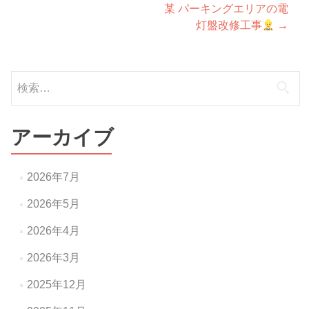
某 パーキングエリアの電
稿
灯盤改修工事
→
ナ
ビ
検
ゲ
索:
ー
アーカイブ
シ
ョ
2026年7月
ン
2026年5月
2026年4月
2026年3月
2025年12月