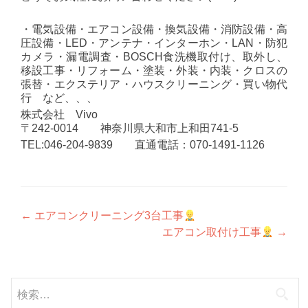
・電気設備・エアコン設備・換気設備・消防設備・高
圧設備・LED・アンテナ・インターホン・LAN・防犯
カメラ・漏電調査・BOSCH食洗機取付け、取外し、
移設工事・リフォーム・塗装・外装・内装・クロスの
張替・エクステリア・ハウスクリーニング・買い物代
行 など、、、
株式会社 Vivo
〒242-0014 神奈川県大和市上和田741-5
TEL:046-204-9839 直通電話：070-1491-1126
投
←
エアコンクリーニング3台工事
エアコン取付け工事
→
稿
ナ
検
ビ
索: