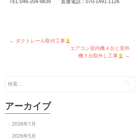
TEL:046-204-9839 直通電話：070-1491-1126
投
←
ダクトレール取付工事
エアコン室内機４台と室外
稿
機３台取外し工事
→
ナ
ビ
検
ゲ
索:
ー
アーカイブ
シ
ョ
2026年7月
ン
2026年5月