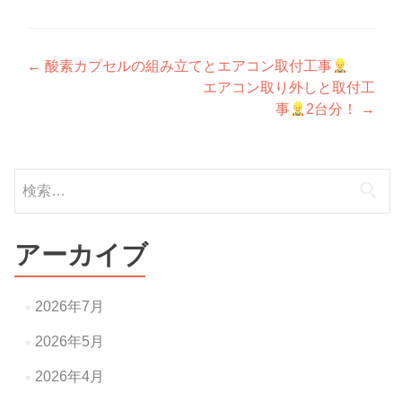
投
←
酸素カプセルの組み立てとエアコン取付工事
エアコン取り外しと取付工
稿
事
2台分！
→
ナ
ビ
検
ゲ
索:
ー
アーカイブ
シ
ョ
2026年7月
ン
2026年5月
2026年4月