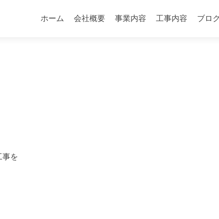
コ
ン
ホーム
会社概要
事業内容
工事内容
ブロ
テ
ン
ツ
へ
ス
キ
ッ
プ
工事を