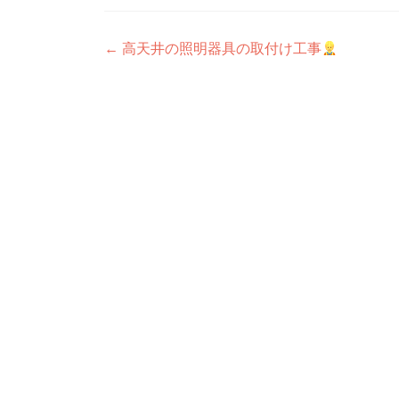
投
←
高天井の照明器具の取付け工事
稿
ナ
ビ
ゲ
ー
シ
ョ
ン