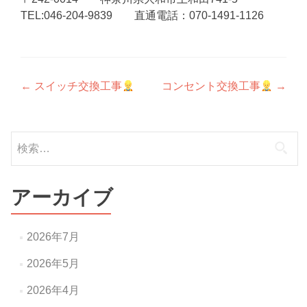
TEL:046-204-9839 直通電話：070-1491-1126
投
←
スイッチ交換工事
コンセント交換工事
→
稿
ナ
検
索:
ビ
ゲ
アーカイブ
ー
シ
2026年7月
ョ
2026年5月
ン
2026年4月