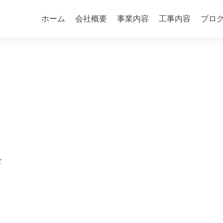
コ
ン
ホーム
会社概要
事業内容
工事内容
ブロ
テ
ン
ツ
へ
ス
キ
ッ
プ
を