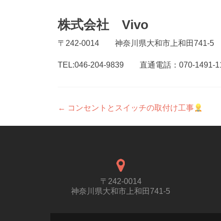
株式会社 Vivo
〒242-0014 神奈川県大和市上和田741-5
TEL:046-204-9839 直通電話：070-1491-1
投
←
コンセントとスイッチの取付け工事
稿
ナ
ビ
ゲ
〒242-0014
神奈川県大和市上和田741-5
ー
シ