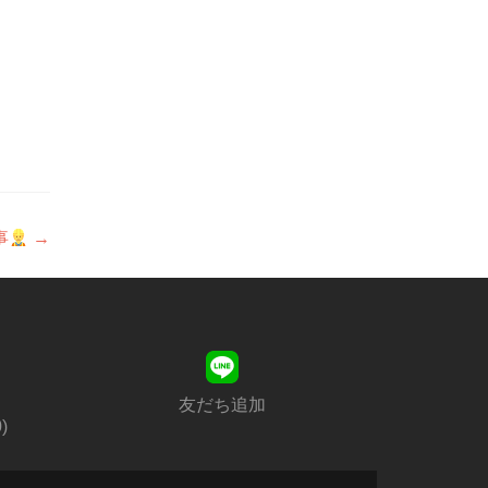
事
→
友だち追加
)