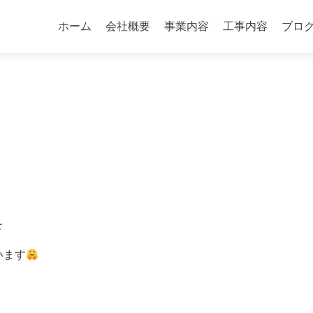
コ
ン
ホーム
会社概要
事業内容
工事内容
ブロ
テ
ン
ツ
へ
ス
キ
ッ
プ
を
います