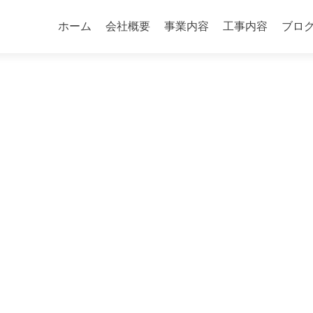
コ
ン
ホーム
会社概要
事業内容
工事内容
ブロ
テ
ン
ツ
へ
ス
キ
ッ
プ