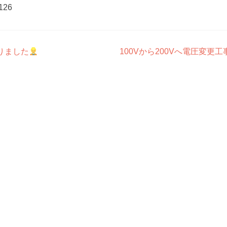
126
りました
100Vから200Vへ電圧変更工