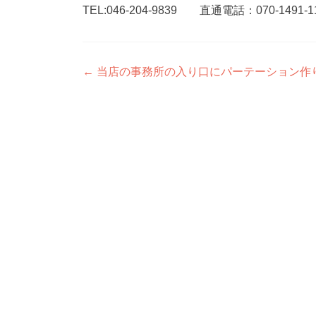
TEL:046-204-9839 直通電話：070-1491-1
投
←
当店の事務所の入り口にパーテーション作
稿
ナ
ビ
ゲ
ー
シ
ョ
ン