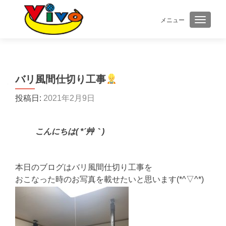
メニュー
ナビゲ
バリ風間仕切り工事
投稿日:
2021年2月9日
こんにちは( *´艸｀)
本日のブログはバリ風間仕切り工事を
おこなった時のお写真を載せたいと思います(*^▽^*)