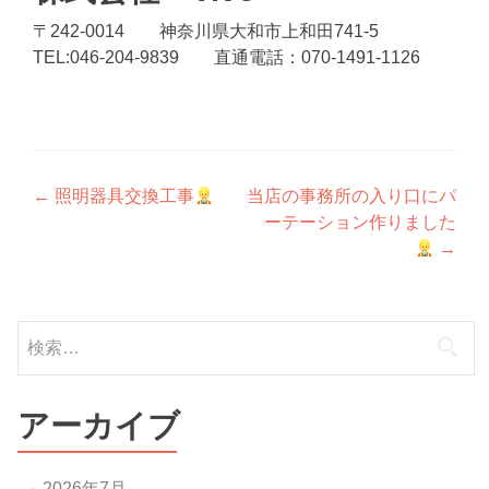
〒242-0014 神奈川県大和市上和田741-5
TEL:046-204-9839 直通電話：070-1491-1126
投
←
照明器具交換工事
当店の事務所の入り口にパ
ーテーション作りました
稿
→
ナ
ビ
検
ゲ
索:
ー
アーカイブ
シ
ョ
2026年7月