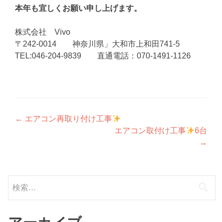
本年も宜しくお願い申し上げます。
株式会社 Vivo
〒242-0014 神奈川県」大和市上和田741-5
TEL:046-204-9839 直通電話：070-1491-1126
投
←
エアコン再取り付け工事
エアコン取付け工事
6台
稿
→
ナ
ビ
検
ゲ
索:
ー